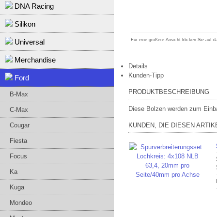
DNA Racing
Silikon
Für eine größere Ansicht klicken Sie auf d
Universal
Merchandise
Details
Kunden-Tipp
Ford
PRODUKTBESCHREIBUNG
B-Max
Diese Bolzen werden zum Einba
C-Max
Cougar
KUNDEN, DIE DIESEN ARTI
Fiesta
Focus
Ka
Kuga
Mondeo