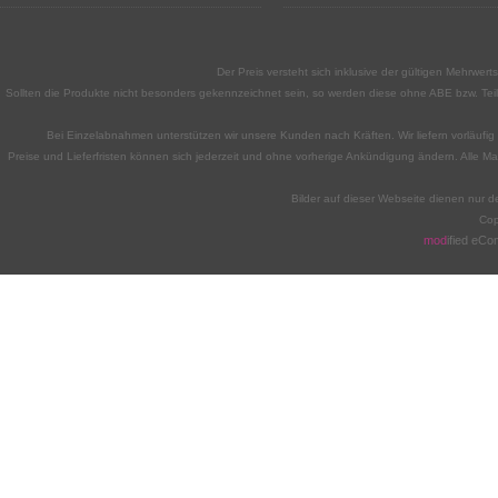
Der Preis versteht sich inklusive der gültigen Mehrwe
Sollten die Produkte nicht besonders gekennzeichnet sein, so werden diese ohne ABE bzw. Teile
Bei Einzelabnahmen unterstützen wir unsere Kunden nach Kräften. Wir liefern vorläufig n
Preise und Lieferfristen können sich jederzeit und ohne vorherige Ankündigung ändern. Alle M
Bilder auf dieser Webseite dienen nur d
Cop
mod
ified eC