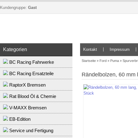
Kundengruppe:
Gast
Kategorien
Kontakt
Impressum
Startseite
»
Ford
»
Puma
»
Spurverbr
BC Racing Fahrwerke
BC Racing Ersatzteile
Rändelbolzen, 60 mm l
RaptorX Bremsen
Rat Blood Öl & Chemie
V-MAXX Bremsen
EB-Edition
Service und Fertigung