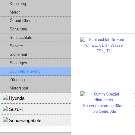
Kupplung
Motor
Öl und Chemie
Schaltung
Schlauchkits
Service
Sicherheit
Sonstiges
Spurverbreiterung
Zündung
Motorsport
Hyundai
Suzuki
Sonderangebote