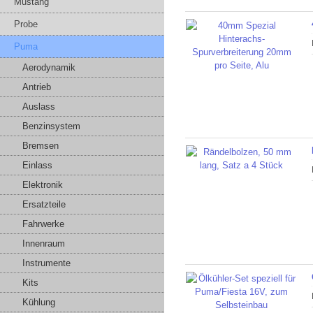
Mustang
Probe
Puma
Aerodynamik
Antrieb
Auslass
Benzinsystem
Bremsen
Einlass
Elektronik
Ersatzteile
Fahrwerke
Innenraum
Instrumente
Kits
Kühlung