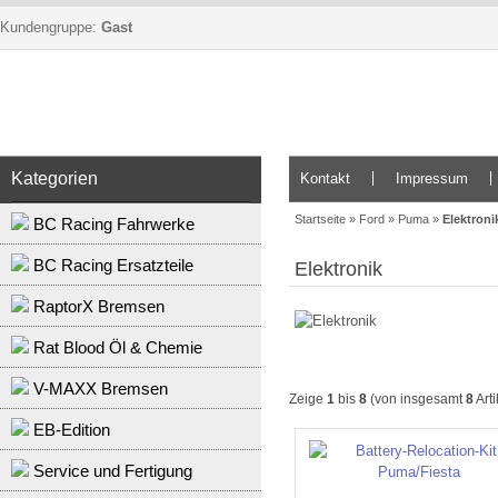
Kundengruppe:
Gast
Kategorien
Kontakt
Impressum
Startseite
»
Ford
»
Puma
»
Elektroni
BC Racing Fahrwerke
BC Racing Ersatzteile
Elektronik
RaptorX Bremsen
Rat Blood Öl & Chemie
V-MAXX Bremsen
Zeige
1
bis
8
(von insgesamt
8
Arti
EB-Edition
Service und Fertigung