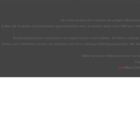
Der Preis versteht sich inklusive der gültigen Mehrwe
Sollten die Produkte nicht besonders gekennzeichnet sein, so werden diese ohne ABE bzw. Teile
Bei Einzelabnahmen unterstützen wir unsere Kunden nach Kräften. Wir liefern vorläufig n
Preise und Lieferfristen können sich jederzeit und ohne vorherige Ankündigung ändern. Alle M
Bilder auf dieser Webseite dienen nur d
Cop
mod
ified eC