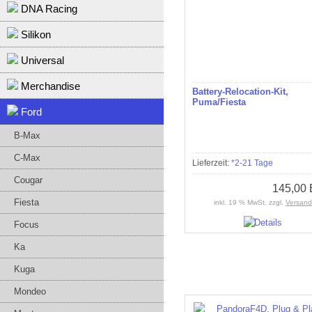
DNA Racing
Silikon
Universal
Merchandise
Battery-Relocation-Kit,
Puma/Fiesta
Ford
B-Max
C-Max
Lieferzeit:
*2-21 Tage
Cougar
145,00
Fiesta
inkl. 19 % MwSt. zzgl.
Versand
Focus
Ka
Kuga
Mondeo