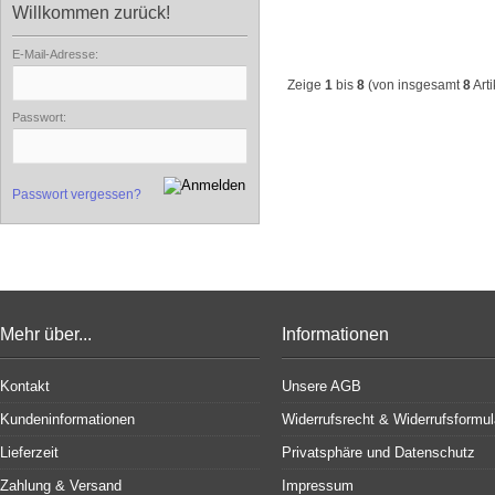
Willkommen zurück!
E-Mail-Adresse:
Zeige
1
bis
8
(von insgesamt
8
Arti
Passwort:
Passwort vergessen?
Mehr über...
Informationen
Kontakt
Unsere AGB
Kundeninformationen
Widerrufsrecht & Widerrufsformul
Lieferzeit
Privatsphäre und Datenschutz
Zahlung & Versand
Impressum