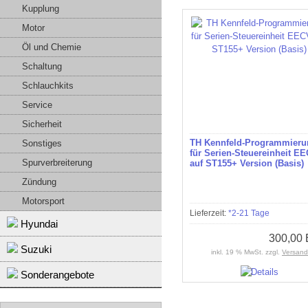
Kupplung
Motor
Öl und Chemie
Schaltung
Schlauchkits
Service
Sicherheit
TH Kennfeld-Programmieru
Sonstiges
für Serien-Steuereinheit E
Spurverbreiterung
auf ST155+ Version (Basis)
Zündung
Motorsport
Lieferzeit:
*2-21 Tage
Hyundai
300,00
Suzuki
inkl. 19 % MwSt. zzgl.
Versand
Sonderangebote