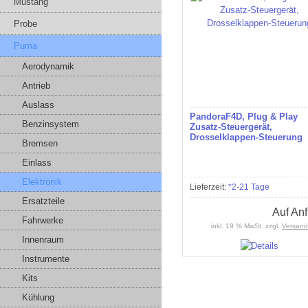
Mustang
Probe
Puma
Aerodynamik
Antrieb
Auslass
PandoraF4D, Plug & Play
Benzinsystem
Zusatz-Steuergerät,
Drosselklappen-Steuerung
Bremsen
Einlass
Elektronik
Lieferzeit:
*2-21 Tage
Ersatzteile
Auf An
Fahrwerke
inkl. 19 % MwSt. zzgl.
Versand
Innenraum
Instrumente
Kits
Kühlung