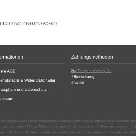
ge
1
bis
7
(von insgesamt
7
Artikeln)
formationen
Zahlungsmethoden
sere AGB
Zur Zeit bei uns möglich:
-Überweisung
errufsrecht & Widerrufsformular
-Paypal
vatsphäre und Datenschutz
pressum
t sich inklusive der gültigen Mehrwertsteuer und zuzüglich eventuell anfallender Verpackungs- u
rden diese ohne ABE bzw. Teilegutachten geliefert, d.h. sie sind nur für Rennsportzwecke und n
nach Kräften. Wir liefern vorläufig nur gegen Vorkasse. Es sind jeweils die zum Zeitpunkt der Bes