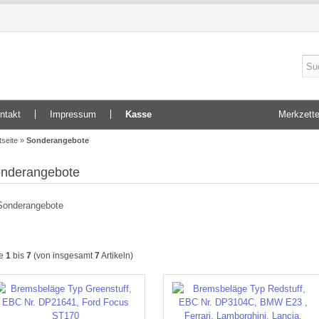
ntakt
Impressum
Kasse
Merkzette
tseite
»
Sonderangebote
nderangebote
ge
1
bis
7
(von insgesamt
7
Artikeln)