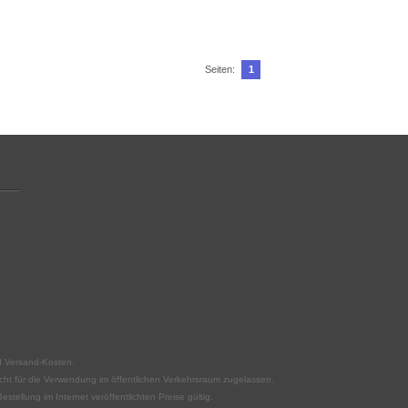
Seiten:
1
nd Versand-Kosten.
icht für die Verwendung im öffentlichen Verkehrsraum zugelassen.
tellung im Internet veröffentlichten Preise gültig.