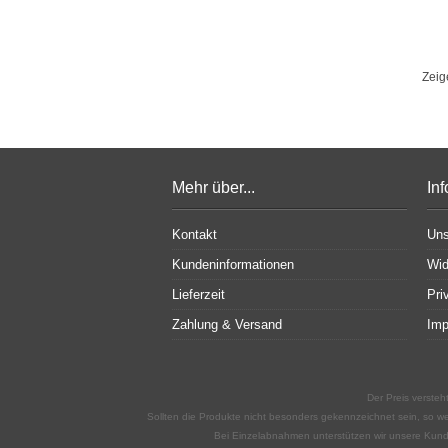
Zei
Mehr über...
In
Kontakt
Un
Kundeninformationen
Wid
Lieferzeit
Pri
Zahlung & Versand
Im
Der Preis versteh
Sollten die Produkte nicht besonders gekennzeichnet sein, so we
Bei Einzelabnahmen unterstützen wir unsere Kunden 