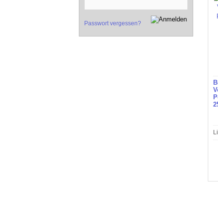
Passwort vergessen?
B
V
P
2
L