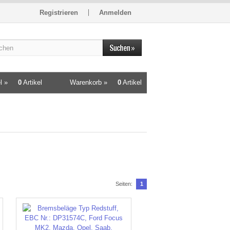
Registrieren
Anmelden
l »
0
Artikel
Warenkorb »
0
Artikel
Seiten:
1