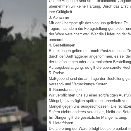
Unsere Angebote sind stets freibleibend. Angabe
übernehmen wir keine Haftung. Durch das Erschei
ihre Gültigkeit.
3. Abnahme
Mit der Übergabe gilt das von uns gelieferte Te
Tagen, nachdem die Fertigstellung gemeldet, un
der Ware vereinbart war. War die Lieferung der 
annimmt.
4. Bestellungen
Bestellungen gelten erst nach Postzustellung fü
durch den Auftraggeber angenommen, es sei denn
der telefonischen oder elektronischen Bestellung
Auftragsbestätigung, so gilt die übersandte Rech
5. Preise
Maßgebend sind die am Tage der Bestellung gülti
Versand- und Verpackungs-Kosten.
6. Beanstandungen
Wir verpflichten uns zu einer sorgfältigen Ausf
Mängel, unverzüglich spätestens innerhalb von e
Mängel gegen uns ausgeschlossen. Die rechtzeit
Sofern nichts anderes vereinbart, bleibt die Bef
Im Übrigen gilt die gesetzliche Mängelhaftung.
8. Lieferfristen
Die Lieferung der Ware erfolgt bei Lieferbarkeit