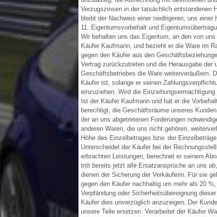
Verzugszinsen in der tatsächlich entstandenen 
bleibt der Nachweis einer niedrigeren, uns einer
11. Eigentumsvorbehalt und Eigentumsübertrag
Wir behalten uns das Eigentum, an den von uns 
Käufer Kaufmann, und bezieht er die Ware im Ra
gegen den Käufer aus den Geschäftsbeziehungen 
Vertrag zurückzutreten und die Herausgabe de
Geschäftsbetriebes die Ware weiterveräußern. Di
Käufer ist, solange er seinen Zahlungsverpfli
einzuziehen. Wird die Einziehungsermächtigung w
Ist der Käufer Kaufmann und hat er die Vorbeh
berechtigt, die Geschäftsräume unseres Kunden 
der an uns abgetretenen Forderungen notwendig
anderen Waren, die uns nicht gehören, weiterve
Höhe des Einzelbetrages bzw. der Einzelbeträge
Unterscheidet der Käufer bei der Rechnungsste
erbrachten Leistungen, berechnet er seinem Abn
tritt bereits jetzt alle Ersatzansprüche an uns 
dienen der Sicherung der Verkäuferin. Für sie g
gegen den Käufer nachhaltig um mehr als 20 %, 
Verpfändung oder Sicherheitsübereignung dieser
Käufer dies unverzüglich anzuzeigen. Der Kunde 
unsere Teile ersetzen. Verarbeitet der Käufer W