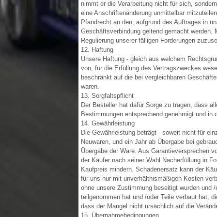
nimmt er die Verarbeitung nicht für sich, sonder
eine Anschriftenänderung unmittelbar mitzuteile
Pfandrecht an den, aufgrund des Auftrages in u
Geschäftsverbindung geltend gemacht werden. M
Regulierung unserer fälligen Forderungen zuzuse
12. Haftung
Unsere Haftung - gleich aus welchem Rechtsgrund 
von, für die Erfüllung des Vertragszweckes wesent
beschränkt auf die bei vergleichbaren Geschäfte
waren.
13. Sorgfaltspflicht
Der Besteller hat dafür Sorge zu tragen, dass 
Bestimmungen entsprechend genehmigt und in di
14. Gewährleistung
Die Gewährleistung beträgt - soweit nicht für e
Neuwaren, und ein Jahr ab Übergabe bei gebrauc
Übergabe der Ware. Aus Garantieversprechen von
der Käufer nach seiner Wahl Nacherfüllung in F
Kaufpreis mindern. Schadenersatz kann der Käufe
für uns nur mit unverhältnismäßigen Kosten ver
ohne unsere Zustimmung beseitigt wurden und /o
teilgenommen hat und /oder Teile verbaut hat, d
dass der Mangel nicht ursächlich auf die Veränd
15. Übernahmebedingungen