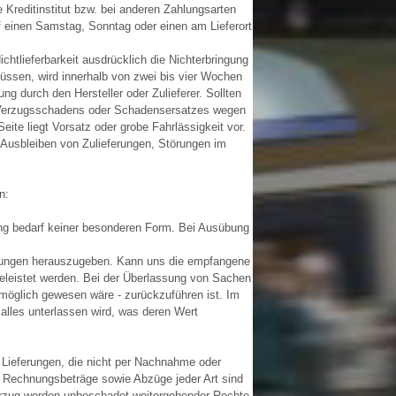
 Kreditinstitut bzw. bei anderen Zahlungsarten
uf einen Samstag, Sonntag oder einen am Lieferort
ichtlieferbarkeit ausdrücklich die Nichterbringung
 müssen, wird innerhalb von zwei bis vier Wochen
ng durch den Hersteller oder Zulieferer. Sollten
es Verzugsschadens oder Schadensersatzes wegen
ite liegt Vorsatz oder grobe Fahrlässigkeit vor.
Ausbleiben von Zulieferungen, Störungen im
n:
rung bedarf keiner besonderen Form. Bei Ausübung
tzungen herauszugeben. Kann uns die empfangene
geleistet werden. Bei der Überlassung von Sachen
 möglich gewesen wäre - zurückzuführen ist. Im
lles unterlassen wird, was deren Wert
 Lieferungen, die nicht per Nachnahme oder
er Rechnungsbeträge sowie Abzüge jeder Art sind
verzug werden unbeschadet weitergehender Rechte,