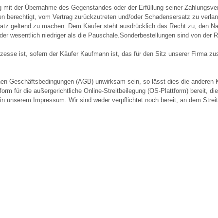
ng mit der Übernahme des Gegenstandes oder der Erfüllung seiner Zahlungsve
en berechtigt, vom Vertrag zurückzutreten und/oder Schadensersatz zu verlange
tz geltend zu machen. Dem Käufer steht ausdrücklich das Recht zu, den Na
der wesentlich niedriger als die Pauschale.Sonderbestellungen sind von der
sse ist, sofern der Käufer Kaufmann ist, das für den Sitz unserer Firma zust
en Geschäftsbedingungen (AGB) unwirksam sein, so lässt dies die anderen K
orm für die außergerichtliche Online-Streitbeilegung (OS-Plattform) bereit, di
e in unserem Impressum. Wir sind weder verpflichtet noch bereit, an dem Stre