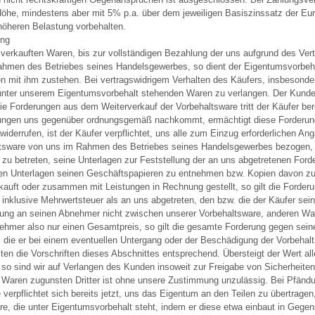
Höhe, mindestens aber mit 5% p.a. über dem jeweiligen Basiszinssatz der E
 höheren Belastung vorbehalten.
ung
verkauften Waren, bis zur vollständigen Bezahlung der uns aufgrund des Vert
hmen des Betriebes seines Handelsgewerbes, so dient der Eigentumsvorbehal
mit ihm zustehen. Bei vertragswidrigem Verhalten des Käufers, insbesonder
r unter unserem Eigentumsvorbehalt stehenden Waren zu verlangen. Der Ku
e Forderungen aus dem Weiterverkauf der Vorbehaltsware tritt der Käufer bere
chtungen uns gegenüber ordnungsgemäß nachkommt, ermächtigt diese Forderun
iderrufen, ist der Käufer verpflichtet, uns alle zum Einzug erforderlichen 
altsware von uns im Rahmen des Betriebes seines Handelsgewerbes bezogen, 
zu betreten, seine Unterlagen zur Feststellung der an uns abgetretenen Fo
en Unterlagen seinen Geschäftspapieren zu entnehmen bzw. Kopien davon zu
rkauft oder zusammen mit Leistungen in Rechnung gestellt, so gilt die Forde
 inklusive Mehrwertsteuer als an uns abgetreten, den bzw. die der Käufer se
llung an seinen Abnehmer nicht zwischen unserer Vorbehaltsware, anderen 
ehmer also nur einen Gesamtpreis, so gilt die gesamte Forderung gegen sein
ab, die er bei einem eventuellen Untergang oder der Beschädigung der Vorbehal
elten die Vorschriften dieses Abschnittes entsprechend. Übersteigt der Wert a
so sind wir auf Verlangen des Kunden insoweit zur Freigabe von Sicherheiten
 Waren zugunsten Dritter ist ohne unsere Zustimmung unzulässig. Bei Pfändun
verpflichtet sich bereits jetzt, uns das Eigentum an den Teilen zu übertragen
are, die unter Eigentumsvorbehalt steht, indem er diese etwa einbaut in Gege