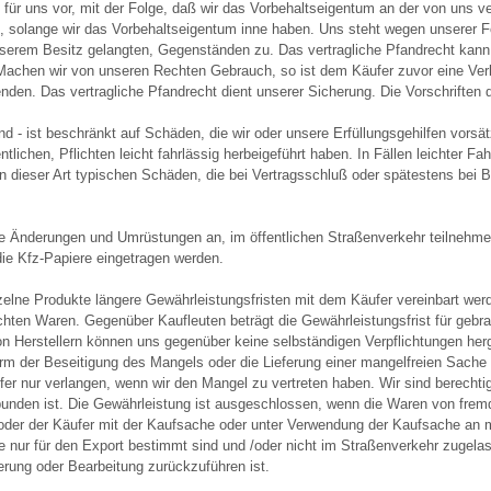
n für uns vor, mit der Folge, daß wir das Vorbehaltseigentum an der von uns v
n, solange wir das Vorbehaltseigentum inne haben. Uns steht wegen unserer F
nserem Besitz gelangten, Gegenständen zu. Das vertragliche Pfandrecht kan
achen wir von unseren Rechten Gebrauch, so ist dem Käufer zuvor eine Verk
nden. Das vertragliche Pfandrecht dient unserer Sicherung. Die Vorschriften 
- ist beschränkt auf Schäden, die wir oder unsere Erfüllungsgehilfen vorsätz
lichen, Pflichten leicht fahrlässig herbeigeführt haben. In Fällen leichter Fa
n dieser Art typischen Schäden, die bei Vertragsschluß oder spätestens bei 
alle Änderungen und Umrüstungen an, im öffentlichen Straßenverkehr teilneh
e Kfz-Papiere eingetragen werden.
inzelne Produkte längere Gewährleistungsfristen mit dem Käufer vereinbart we
hten Waren. Gegenüber Kaufleuten beträgt die Gewährleistungsfrist für geb
 Herstellern können uns gegenüber keine selbständigen Verpflichtungen herge
orm der Beseitigung des Mangels oder die Lieferung einer mangelfreien Sache
r nur verlangen, wenn wir den Mangel zu vertreten haben. Wir sind berechtig
bunden ist. Die Gewährleistung ist ausgeschlossen, wenn die Waren von fremd
der der Käufer mit der Kaufsache oder unter Verwendung der Kaufsache an m
ie nur für den Export bestimmt sind und /oder nicht im Straßenverkehr zugela
erung oder Bearbeitung zurückzuführen ist.