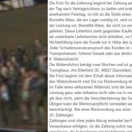
Die Frist für die Lieferung beginnt bei Zahlung
am Tag nach Vertragsschluss zu laufen und endet
anerkannten Feiertag, so tritt an die Stelle ein
Bestellte Ware, die am Lager vorrätig ist, wird v
der Leistung vor. Bestellte Ware, die nicht zu u
geliefert. Diese Lieferfrist steht gegenüber Kauf
wir vereinbarte Liefertermine nicht einhalten,
Nichterfüllung kann der Kunde nur in Höhe des t
Jeder Schadensersatzanspruch des Kunden ist a
Transportwesen, höherer Gewalt oder aus ähnlich
9. Widerrufsrecht
Die Widerrufsfrist beträgt zwei Wochen und ist g
Tuninghaus, Am Ellerforst 35, 40627 Düsseldorf,
Die Frist beginnt mit dem Erhalt dieser Informa
des Widerrufsrecht sind Sie zur Rücksendung der
Im Falle eines wirksamen Widerrufs sind die 
Leistung ganz oder teilweise nicht oder nur in
gilt dies nicht, wenn die Verschlechterung der 
Übrigen kann die Wertersatzpflicht vermieden w
beeinträchtigt. Bei einer Rücksendung aus einer
10. Zahlungen
Zahlungen sind ohne jeden Abzug entweder bei A
Vorauskasse erfolgten, ist die Zahlung sofort n
unzulässig, die Aufrechnung mit bestrittenen u