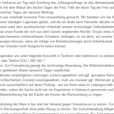
 per Vorkasse am Tag nach Erteilung des Zahlungsauftrags an das überweisende
 mit dem Ablauf des letzten Tages der Frist. Fällt der letzte Tag der Frist a
es solchen Tages der nächste Werktag.
on uns innerhalb kürzester Frist versandfertig gemacht. Wir behalten uns bei N
nserer ständigen Lagerware gehört, und die wir direkt beim Hersteller abrufen
leuten unter dem ausdrücklichen Vorbehalt unserer rechtzeitigen Selbstbelieferu
 so hat unser Kunde die sich aus dem Gesetz ergebenden Rechte. Ersatz ein
ypischerweise vorhersehbaren Schadens verlangen, es sei denn, auf unserer Se
usgeschlossen, wenn wir infolge von Betriebsstörungen durch Arbeitskampf, 
en Gründen nicht fristgerecht liefern können.
egenüber uns unter folgender Anschrift in Textform oder telefonisch zu erkläre
 oder Telefon:0211 / 280 180 7
tion. Zur Fristwahrung genügt die rechtzeitige Absendung. Die Widerrufserklä
 gelieferten Waren binnen14 Tagen verpflichtet.
beiderseits empfangenen Leistungen zurückzugewähren und ggf. gezogene Nu
 verschlechtertem Zustand zurückgewähren, muß uns insoweit ggf. Wertersatz 
Sache ausschließlich auf deren Prüfung - wie sie Ihnen etwa im Ladengeschäft
erden, indem die Sache nicht wie ein Eigentümer in Gebrauch genommen und a
 Warenlieferung hat der Käufer die Kosten der Rücksendung zu tragen.
bholung der Ware in bar oder bei Versand gegen Vorauskasse zu leisten. Für
ach Rechnungserhalt ohne jeden Abzug zu leisten. Die Zurückbehaltung fällig
nd nicht rechtskräftigen Gegenansprüchen ist ausgeschlossen. Bei Zahlungs