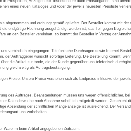
n in Prospekten, Anzeigen etc. insbesondere auch Preisangaben, sind unverbin
nen eines neuen Kataloges und /oder der jeweils neuesten Preisliste verlieren
il als abgenommen und ordnungsgemäß geliefert. Der Besteller kommt mit der 
d die endgültige Rechnung ausgehändigt worden ist, das Teil gegen Begleich
Ware an den Besteller vereinbart, so kommt der Besteller in Verzug der Annahm
r uns verbindlich eingegangen. Telefonische Durchsagen sowie Internet-Bestell
, der Auftraggeber wünscht sofortige Lieferung. Die Bestellung kommt, wenn 
 über die Artikel zustande, die der Kunde gegenüber uns telefonisch durchgibt
nung gleichzeitig als Auftragsbestätigung.
gen Preise. Unsere Preise verstehen sich als Endpreise inklusive der jeweils
ührung des Auftrages. Beanstandungen müssen uns wegen offensichtlicher, bei
iner Kalenderwoche nach Abnahme schriftlich mitgeteilt werden. Geschieht di
ige Absendung der schriftlichen Mängelanzeige ist ausreichend. Der Versand
örderungsart uns vorbehalten.
 der Ware im beim Artikel angegebenen Zeitraum.