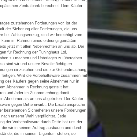
uropäischen Zentralbank berechnet. Dem Käufer
rages zustehenden Forderungen vor. Ist der
t der Sicherung aller Forderungen, die uns
e bei Zahlungsverzug, sind wir berechtigt vom
nde kann im Rahmen eines ordnungsgemäßen
its jetzt mit allen Nebenrechten an uns ab. Der
gen für Rechnung der Tuninghaus Ltd,
Angaben zu machen und Unterlagen zu übergeben.
so sind wir und unsere Bevollmächtigten
rderungen einzusehen und die zur Geltendmachung,
 fertigen. Wird die Vorbehaltsware zusammen mit
rung des Käufers gegen seine Abnehmer nur in
inem Abnehmer in Rechnung gestellt hat.
Waren und /oder im Zusammenhang damit
en Abnehmer als an uns abgetreten. Der Käufer
tsware gegen Dritte erwirbt. Die Ersatzansprüche
ller bestehenden Sicherheiten unsere Forderungen
 nach unserer Wahl verpflichtet. Jede
g der Vorbehaltsware durch Dritte hat uns der
, die wir in seinem Auftrag ausbauen und durch
nstände, die in seinem Eigentum stehen, so