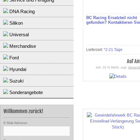
DNA Racing
BC Racing Ersatzteil nicht
gefunden? Kontaktieren Sie
Silikon
Universal
Merchandise
Lieferzeit:
*2-21 Tage
Ford
Auf An
inkl. 19 % MwSt. zzgl.
Versand
Hyundai
Suzuki
Sonderangebote
Willkommen zurück!
E-Mail-Adresse: