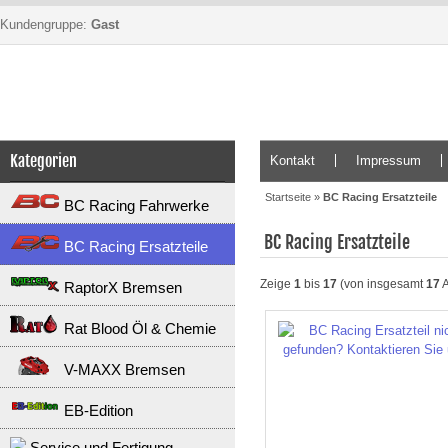
Kundengruppe:
Gast
Kategorien
Kontakt
Impressum
Startseite
»
BC Racing Ersatzteile
BC Racing Fahrwerke
BC Racing Ersatzteile
BC Racing Ersatzteile
Zeige
1
bis
17
(von insgesamt
17
A
RaptorX Bremsen
Rat Blood Öl & Chemie
V-MAXX Bremsen
EB-Edition
Service und Fertigung