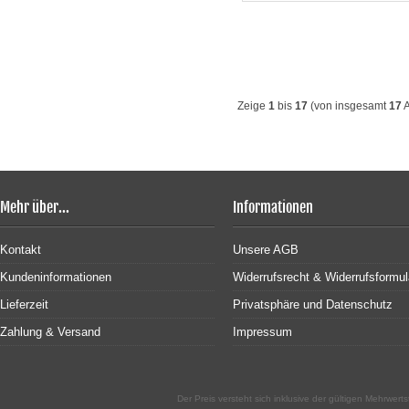
Zeige
1
bis
17
(von insgesamt
17
A
Mehr über...
Informationen
Kontakt
Unsere AGB
Kundeninformationen
Widerrufsrecht & Widerrufsformul
Lieferzeit
Privatsphäre und Datenschutz
Zahlung & Versand
Impressum
Der Preis versteht sich inklusive der gültigen Mehrwe