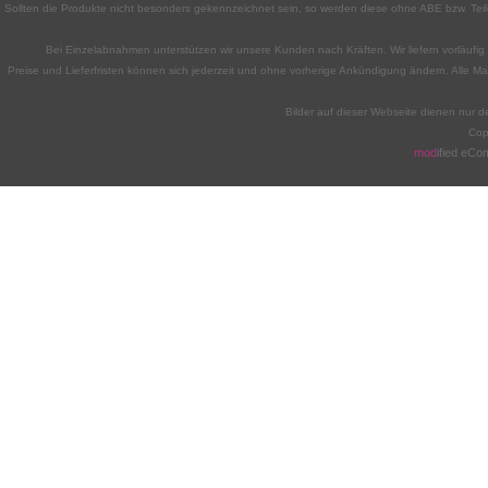
Sollten die Produkte nicht besonders gekennzeichnet sein, so werden diese ohne ABE bzw. Teile
Bei Einzelabnahmen unterstützen wir unsere Kunden nach Kräften. Wir liefern vorläufig n
Preise und Lieferfristen können sich jederzeit und ohne vorherige Ankündigung ändern. Alle M
Bilder auf dieser Webseite dienen nur d
Cop
mod
ified eC