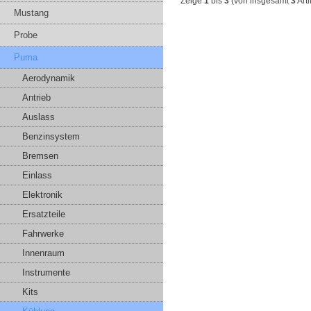
Zeige
1
bis
3
(von insgesamt
3
Arti
Mustang
Probe
Puma
Aerodynamik
Antrieb
Auslass
Benzinsystem
Bremsen
Einlass
Elektronik
Ersatzteile
Fahrwerke
Innenraum
Instrumente
Kits