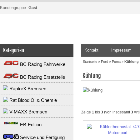
Kundengruppe:
Gast
Kategorien
Kontakt
Impressum
Startseite
»
Ford
»
Puma
»
Kühlung
BC Racing Fahrwerke
Kühlung
BC Racing Ersatzteile
RaptorX Bremsen
Rat Blood Öl & Chemie
V-MAXX Bremsen
Zeige
1
bis
3
(von insgesamt
3
Arti
EB-Edition
Service und Fertigung