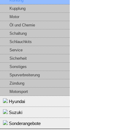
Kühlung
Kupplung
Motor
Öl und Chemie
Schaltung
Schlauchkits
Service
Sicherheit
Sonstiges
Spurverbreiterung
Zündung
Motorsport
Hyundai
Suzuki
Sonderangebote