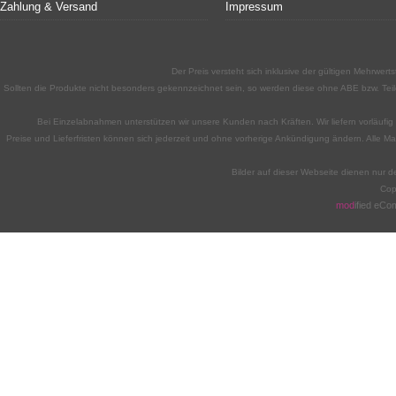
Zahlung & Versand
Impressum
Der Preis versteht sich inklusive der gültigen Mehrwe
Sollten die Produkte nicht besonders gekennzeichnet sein, so werden diese ohne ABE bzw. Teile
Bei Einzelabnahmen unterstützen wir unsere Kunden nach Kräften. Wir liefern vorläufig n
Preise und Lieferfristen können sich jederzeit und ohne vorherige Ankündigung ändern. Alle M
Bilder auf dieser Webseite dienen nur d
Cop
mod
ified eC