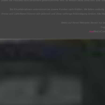
Sollten die Produkte nicht besonders gekennzeichnet sein, so werden diese ohne ABE bzw. Teile
Bei Einzelabnahmen unterstützen wir unsere Kunden nach Kräften. Wir liefern vorläufig n
Preise und Lieferfristen können sich jederzeit und ohne vorherige Ankündigung ändern. Alle M
Bilder auf dieser Webseite dienen nur d
Cop
mod
ified eC