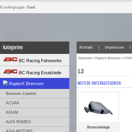
Kundengruppe:
Gast
Kategorien
Kontakt
Impressum
Startseite
»
RaptorX Bremsen
»
FOR
BC Racing Fahrwerke
1.3
BC Racing Ersatzteile
WEITERE UNTERKATEGORIEN:
RaptorX Bremsen
Bremsen Zubehör
ACURA
AIXAM
ALFA ROMEO
Bremsbeläge
ASIA MOTORS